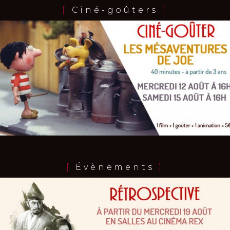
Horaires et Infos
[
Ciné-goûters
]
Bande-annonce
Réservation
TOUT PUBLIC
VOST
[
Évènements
]