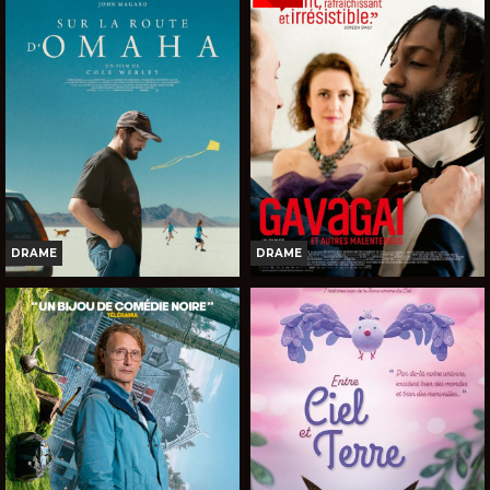
Horaires et Infos
Horaires et Infos
Bande-annonce
Bande-annonce
Réservation
Réservation
TOUT PUBLIC
TOUT PUBLIC
VOST
VOST
DRAME
DRAME
SUR LA ROUTE D'OMAHA
GAVAGAI, ET AUTRES
MALENTENDUS
Horaires et Infos
Horaires et Infos
Bande-annonce
Bande-annonce
Réservation
Réservation
TOUT PUBLIC
TOUT PUBLIC