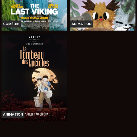
VOST
VOST
COMÉDIE
ANIMATION
THE LAST VIKING
ENTRE CIEL ET TERRE
Horaires et Infos
Horaires et Infos
Bande-annonce
Bande-annonce
Réservation
Réservation
INT. -12ans
TOUT PUBLIC
VOST
VOST
ANIMATION
LE TOMBEAU DES LUCIOLES