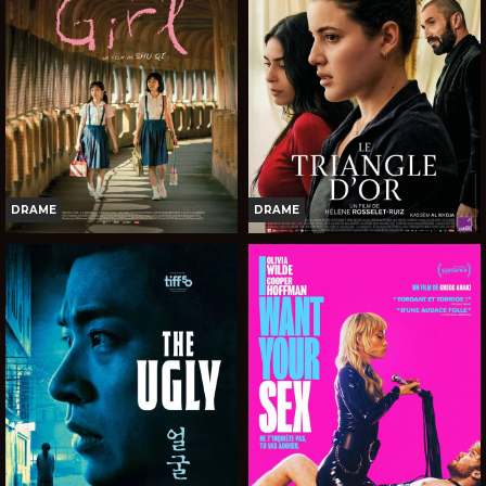
DRAME
DRAME
GIRL
LE TRIANGLE D'OR
Horaires et Infos
Horaires et Infos
Bande-annonce
Bande-annonce
Réservation
Réservation
AVERT. TOUT PUBLIC
TOUT PUBLIC
VOST
VOST