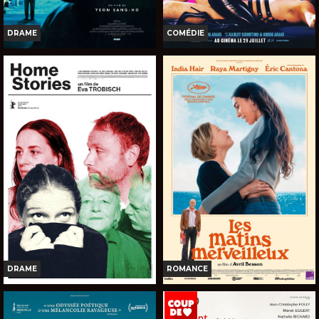
DRAME
COMÉDIE
THE UGLY
I WANT YOUR SEX
Horaires et Infos
Horaires et Infos
Bande-annonce
Bande-annonce
Réservation
Réservation
TOUT PUBLIC
INT. -12ans
VOST
VOST
DRAME
ROMANCE
HOME STORIES
LES MATINS MERVEILLEUX